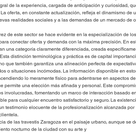
gral de la experiencia, cargada de anticipación y curiosidad, qu
. La oferta, en constante actualización, refleja el dinamismo de 
uevas realidades sociales y a las demandas de un mercado de o
ez de este sector se hace evidente en la especialización de lo
para conectar oferta y demanda con la máxima precisión. En est
tan una categoría claramente diferenciada, creada específicam
ta distinción terminológica y práctica es de capital importanci
ino que también garantiza una alineación perfecta de expectativ
os o situaciones incómodas. La información disponible en estos
scendiendo lo meramente físico para adentrarse en aspectos de l
ue permite una elección más afinada y personal. Este compromis
tes involucradas, fomentando un marco de interacción basado en
le para cualquier encuentro satisfactorio y seguro. La existenc
un testimonio elocuente de la profesionalización alcanzada por
lientela.
ncia de las travestis Zaragoza en el paisaje urbano, aunque se 
iento nocturno de la ciudad con su arte y