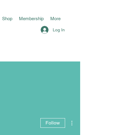
Shop
Membership
More
Log In
More actions
Follow