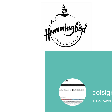
colsign
1
Follower