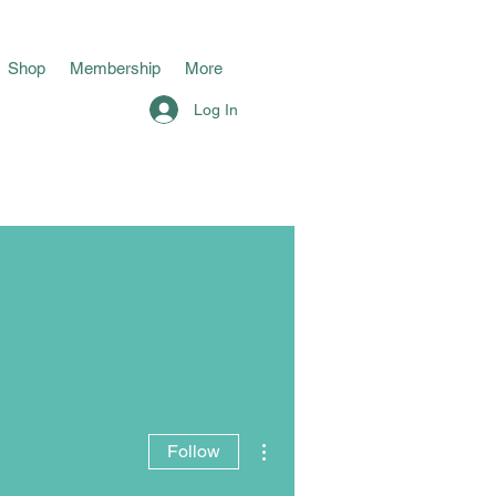
Shop
Membership
More
Log In
More actions
Follow